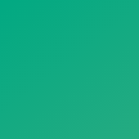
遥想公瑾当年，小乔初嫁了，雄姿英发。
羽扇纶巾，谈笑间，樯橹灰飞烟灭。
故国神游，多情应笑我，早生华发。
人生如梦，一尊还酹江月。